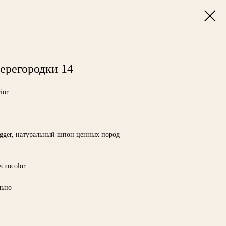
ерегородки 14
ior
ger, натуральный шпон ценных пород
ecnocolor
льно