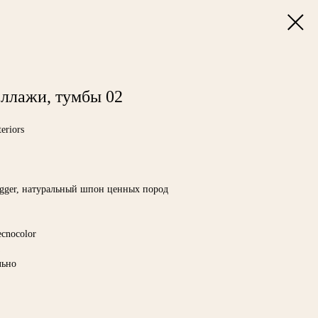
еллажи, тумбы 02
eriors
ger, натуральный шпон ценных пород
ecnocolor
льно